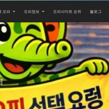
역 오피
오피정보
오피사이트 순위
블로그
령