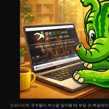
오피사이트 유저들이 부산을 알아볼 때 부달 은 빠질래야