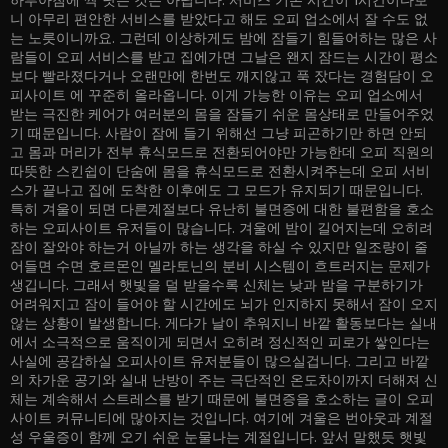
니 아무리 편안한 서비스를 받았다고 해도 오피 업소에서 잘 수도 없
는 노릇이니까요. 그런데 이상하게도 밤에 잠들기 힘들어하는 많은 사
람들이 오피 서비스를 받고 집에가면 그날은 왠지 잠드는 시간이 평소
보다 빨라졌다거나 오랜만에 한번도 깨지않고 푹 잤다는 경험담이 오
피사이트 에 꾸준히 올라옵니다. 이게 가능한 이유는 오피 업소에서
받는 극진한 케어가 여러분의 몸을 잠들기 쉬운 몸상태로 만들어주었
기 때문입니다. 사람이 잠에 들기 위해선 그냥 피곤하기만 하면 안되
고 몸과 머리가 전부 휴식모드로 전환되어야만 가능한데 오피 직원의
따뜻한 스킨쉽이 단숨에 몸을 휴식모드로 전환시켜주는데 오피 서비
스가 끝나고 집에 도착한 이후에도 그 모드가 유지되기 때문입니다.
특히 겨울이 되면 다른계절보다 유난히 불면증에 대한 불편함을 호소
하는 오피사이트 유저들이 많습니다. 겨울에 밤이 길어지는데 오히려
잠이 잘와야 하는거 아닐까 하는 생각을 하실 수 있지만 일조량이 줄
어들면 수면 호르몬인 멜라토닌의 분비 시스템이 흐트러지는 문제가
생깁니다. 그래서 햇빛을 덜 받을수록 신체는 낮과 밤을 구분하기가
어려워지고 잠이 들어야 할 시간에도 뇌가 인지하지 못해서 잠이 오지
않는 상황이 발생합니다. 게다가 날이 추워지니 바깥 활동보다는 실내
에서 소극적으로 움직이게 되면서 오히려 정신적인 피로가 쌓인다는
사실에 공감하실 오피사이트 유저분들이 많으실겁니다. 그리고 바깥
의 차가운 공기와 실내 난방이 주는 극단적인 온도차이까지 더해져 신
체는 계속해서 스트레스를 받기 때문에 불면증을 호소하는 글이 오피
사이트 커뮤니티에 많아지는 것입니다. 여기에 겨울은 번아웃과 계절
성 우울증이 함께 오기 쉬운 눈물나는 계절입니다. 앞서 말했듯 햇빛