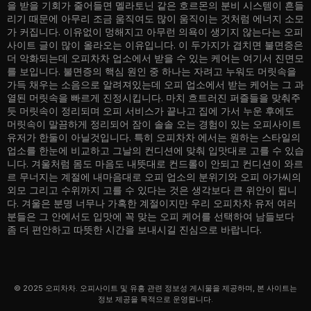
을 받을 기회가 줄어들면 멜라토닌 같은 호르몬의 분비 시스템이 흔들
리기 때문에 아무리 조금 움직여도 많이 움직이는 것처럼 에너지 소모
가 커집니다. 이유없이 멍해지고 아무런 의욕이 생기지 않는다는 오피
사이트 글이 많이 올라오는 이유입니다. 이 두가지가 겹치면 불면증은
더 악화되는데 오피차차 업소에서 받을 수 있는 케어는 여기서 진면모
를 보입니다. 불면증의 핵심 원인 중 하나는 자려고 누워도 머릿속을
가득 채우는 소음으로 알려져있는데 오피 업소에서 받는 케어는 그 과
열된 머릿속을 빠르게 진정시킵니다. 마치 흐트러진 퍼즐들을 맞춰주
듯 머릿속이 정리되며 오피 서비스가 끝나고 집에 가서 누운 후에도
머릿속이 말끔하게 정리되어 잠이 솔솔 오는 경험이 있는 오피사이트
유저가 한둘이 아닐것입니다. 특히 오피차차 에서는 원하는 스타일의
업소를 한눈에 비교하고 그날의 컨디션에 맞춰 입맛대로 고를 수 있습
니다. 겨울처럼 몸도 마음도 내뜻대로 컨드롤이 안되고 컨디션이 와르
르 무너지는 계절에 내마음대로 오피 업소의 분위기와 오피 아가씨의
외모 그리고 수위까지 고를 수 있다는 것은 생각보다 큰 위안이 됩니
다. 겨울은 분명 너무나 가혹한 계절이지만 우리 오피차차 유저 여러
분들은 그 안에서도 입맛에 꼭 맞는 오피 케어를 선택하여 남들보다
좀 더 편안하고 따뜻한 시간을 보내시길 진심으로 바랍니다.
© 2025 오피차차. 오피사이트 및 유흥 관련 정보성 게시물을 제공하며, 본 사이트는
정보 제공을 목적으로 운영됩니다.