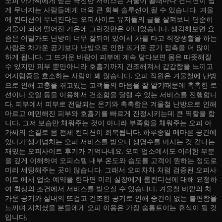
오피 아가씨에게 받는 극진한 서비스는 겨울이 될때마다 컨디션이 쉽
게 무너지는 사람들에게 더욱 큰 회복 솔루션이 될 수 있습니다. 겨울
에 컨디션이 무너진다는 오피사이트 유저들의 글을 살펴보니 단순히
겨울이 되어 떨어진 기온에 그런것만은 아니었습니다. 생각해보면 요
즘은 어딜가도 난방이 너무 잘되어 있어서 차를 타고 직장생활을 하는
사람은 차가운 공기보다 난방으로 인한 뜨거운 공기 접촉을 더 많이
하게 됩니다. 그 뜨거운 바람이 피부에 계속 닿다보면 몸은 따뜻해질
수 있지만 피부 뿐만아니라 호흡기까지 건조해져서 갑갑함을 느끼고
어지럼증을 호소하는 사람이 꽤 많습니다. 오피 직원은 겨울철에 난방
으로 인해 고충을 겪고있는 고객들의 마음을 잘 알기때문에 촉촉한 로
션이나 오일 등을 이용해서 건조함을 달랠 수 있는 서비스를 진행합니
다. 피부에서 피부로 전달되는 온기와 촉촉함은 겨울철 난방으로 인해
마르고 예민해진 피부와 호흡기를 빠르게 진정시키는데 큰 역할을 합
니다. 그저 보습만 채워주는 것이 아니라 부족함을 채워주는 오피 아
가씨의 손길로 몸 전체 컨디션이 회복됩니다. 하루종일 메마른 공간에
있다가 생기넘치는 오피 서비스를 받으니 생명수를 마시는 것 같다는
재밌는 오피사이트 후기가 기억나네요. 오피 업소에서도 이러한 부분
을 깊게 이해하여 오피스텔 내부 온도와 습도를 고객이 원하는 정도로
미리 세팅해주는 곳이 많습니다. 그래서 오피차차 처럼 검증된 오피사
이트 에서 업소 예약을 한다면 미리 실장에게 룸컨디션에 대해 요청하
여 최상의 조건에서 서비스를 받으실 수 있습니다. 겨울철 바깥의 차
가운 공기와 실내의 뜨겁고 건조한 공기로 인해 중간이 없는 불편함을
느끼며 지치셨을 분들에게 오피 이용은 가장 숨통트이는 휴식이 될 것
입니다.