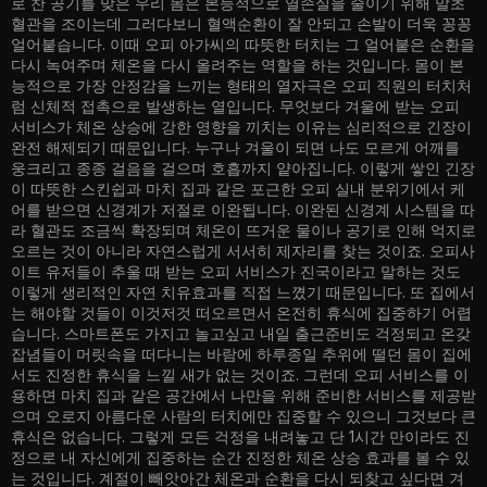
로 찬 공기를 맞은 우리 몸은 본능적으로 열손실을 줄이기 위해 말초
혈관을 조이는데 그러다보니 혈액순환이 잘 안되고 손발이 더욱 꽁꽁
얼어붙습니다. 이때 오피 아가씨의 따뜻한 터치는 그 얼어붙은 순환을
다시 녹여주며 체온을 다시 올려주는 역할을 하는 것입니다. 몸이 본
능적으로 가장 안정감을 느끼는 형태의 열자극은 오피 직원의 터치처
럼 신체적 접촉으로 발생하는 열입니다. 무엇보다 겨울에 받는 오피
서비스가 체온 상승에 강한 영향을 끼치는 이유는 심리적으로 긴장이
완전 해제되기 때문입니다. 누구나 겨울이 되면 나도 모르게 어깨를
웅크리고 종종 걸음을 걸으며 호흡까지 얕아집니다. 이렇게 쌓인 긴장
이 따뜻한 스킨쉽과 마치 집과 같은 포근한 오피 실내 분위기에서 케
어를 받으면 신경계가 저절로 이완됩니다. 이완된 신경계 시스템을 따
라 혈관도 조금씩 확장되며 체온이 뜨거운 물이나 공기로 인해 억지로
오르는 것이 아니라 자연스럽게 서서히 제자리를 찾는 것이죠. 오피사
이트 유저들이 추울 때 받는 오피 서비스가 진국이라고 말하는 것도
이렇게 생리적인 자연 치유효과를 직접 느꼈기 때문입니다. 또 집에서
는 해야할 것들이 이것저것 떠오르면서 온전히 휴식에 집중하기 어렵
습니다. 스마트폰도 가지고 놀고싶고 내일 출근준비도 걱정되고 온갖
잡념들이 머릿속을 떠다니는 바람에 하루종일 추위에 떨던 몸이 집에
서도 진정한 휴식을 느낄 새가 없는 것이죠. 그런데 오피 서비스를 이
용하면 마치 집과 같은 공간에서 나만을 위해 준비한 서비스를 제공받
으며 오로지 아름다운 사람의 터치에만 집중할 수 있으니 그것보다 큰
휴식은 없습니다. 그렇게 모든 걱정을 내려놓고 단 1시간 만이라도 진
정으로 내 자신에게 집중하는 순간 진정한 체온 상승 효과를 볼 수 있
는 것입니다. 계절이 빼앗아간 체온과 순환을 다시 되찾고 싶다면 겨