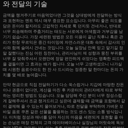
와 전달의 기술
금액을 챙겨주기로 마음먹었다면 그것을 상대방에게 전달하는 방식
과 표현하는 멘트 역시 매우 중요한 요소입니다. 아무리 좋은 의도를
담은 돈이라 할지라도 고압적인 자세로 툭 던지듯 건네거나, 반대로
너무 죄송해하며 주춤거리는 태도는 서로에게 어색함과 거부감을 남
기기 쉽습니다. 가장 세련된 방법은 모든 이용이 끝난 직후나 혹은 관
리가 한창 무르익은 중간 타이밍에 자연스러운 대화 속에서 감사의 인
사와 함께 슬며시 건네는 것입니다. 오늘 실장님 안목 믿고 맡기길 정
말 잘했다는 진심 어린 칭찬이나, 관리사님이 제 성향과 뭉친 부위를
너무 잘 맞춰주셔서 오랜만에 정말 편안하게 쉬었다는 명확한 피드백
을 곁들이면 그 효과는 배가 됩니다. 오늘 너무 고생하셨으니 나가실
때 시원한 음료수라도 한 잔 사 드시라는 정중한 말 한마디는 돈의 가
치를 몇 배로 높여줍니다.
만약 현금으로 직접 전달하기가 다소 쑥스럽거나 지갑에 마땅한 잔돈
이나 권종이 없다면, 계산을 마친 후 카운터의 관리자에게 따로 부탁
하는 영리한 방법도 있습니다. 오늘 담당해 주신 분이 너무 정성스럽
게 잘해주셔서 조금 챙겨드리고 싶은데 결제할 때 금액을 포함해서 같
이 결제해 줄 수 있는지 물어보거나, 따로 전달을 부탁하며 가벼운 모
바일 음료 쿠폰 같은 선물을 활용하는 것도 센스 있는 소통 방식입니
다. 이처럼 정성과 매너를 담아 자신의 마음을 세련되게 표현할 줄 아
는 손님은 매장 전체의 고객 데이터베이스나 실장님의 머릿속에 독보
적인 VIP로 각인됩니다. 이는 추후 재방문을 위해 예약을 잡을 때부터