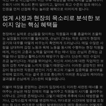
수화기 너머 목소리 톤이 달라지고, 알아서 최고 수준의 방과 에이스
인원을 먼저 선점해 주는 놀라운 혜택으로 이어지게 됩니다.
업계 사정과 현장의 목소리로 분석한 보
이지 않는 핵심 혜택들
현장에서 실제로 손님들을 맞이하는 직원들과 이를 총괄하여 조율하
는 실장들의 이야기를 들어보면, 손님이 건네는 작은 성의가 현장의
공기와 대우를 어떻게 바꾸는지 확연하게 드러납니다. 매일 수많은 사
람을 상대하며 감정 노동과 육체 노동을 동시에 수행하는 현장 직원들
에게, 자신의 고충과 노력을 알아봐 주는 매너 있는 손님의 존재는 금
액을 떠나 엄청난 활력소이자 해방구가 됩니다. 단순히 개인 수입이
조금 늘어난다는 개념을 뛰어넘어, 자신의 서비스에 대한 직업적인 보
람과 강한 자부심을 느끼게 만들기 때문입니다. 이러한 긍정적인 유대
감이 형성되면 직원은 본인이 가진 최고의 기술과 집중력을 쏟아부을
수밖에 없으며, 이는 결국 돈으로 환산하기 어려운 최상급의 케어라는
결과물로 손님에게 고스란히 되돌아옵니다.
더불어 매장을 운영하는 관리자 입장에서도 이러한 세련된 매너를 보
여주는 손님은 매장 전체의 격을 높여주고 직원들의 사기를 올려주는
너무나도 고마운 존재입니다. 그렇기 때문에 추후에 다시 재방문을 하
거나, 갑작스럽게 예약을 변경하거나, 까다로운 시간대에 방문을 요청
하는 등 다소 번거로운 상황이 발생하더라도 매장 측에서는 어떻게든