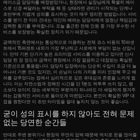
에이스급 담당자를 배정받았거나, 현장에서 실장님에게 특별히 에이
스로 신경 써달라는 부탁을 해 둔 상태라면 관리가 시작되는 단계나
초반부에 가볍게 성의를 표시하는 것이 매우 영리한 방법입니다. 서비
스를 받기 전 미리 건네는 약간의 배려는 담당자에게 엄청난 책임감과
강력한 동기를 부여합니다. 오늘 출근한 전체 인원 중 가장 우수한 서
비스를 보장받는 확실한 장치가 되기 때문입니다.
금액적인 측면에서는 통상적으로 이용하는 전체 코스 비용의 10퍼센
트에서 15퍼센트 내외가 가장 무난하고 서로에게 부담이 없는 선입니
다. 만약 기본 단가가 높은 프리미엄 서비스를 이용하고 있다면 신사
임당 한 장 정도의 금액이 현장에서 가장 깔끔하고 대접받는 확실한
기준선으로 통용됩니다. 담당자 입장에서는 단순히 수입이 조금 더 늘
어나서 기쁜 것도 있지만, 이 손님이 나의 가치를 미리 인정해 주고 배
려를 갖추었다는 점에서 심리적으로 깊은 유대감과 존중을 느끼게 됩
니다. 이는 자연스럽게 정해진 시간을 단 1분도 허투루 쓰지 않고, 평
소보다 보이지 않는 세부적인 부분까지 하나라도 더 세밀하게 챙겨주
려는 감동적인 서비스로 돌아오게 마련입니다. 본인이 확실한 VIP 대
접을 원한다면 이 초반 타이밍을 절대 놓치지 않는 것이 좋습니다.
굳이 성의 표시를 하지 않아도 전혀 문제
없는 당연한 순간들
반대로 주변 분위기나 현장의 무언의 압박 때문에 억지로 돈을 얹어줄