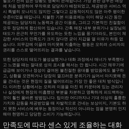
필요가 전혀 없는 상황도 명확히 존재합니다. 가장 흔한 경우는 매장
에 처음 방문하여 무작위로 담당자가 배정되었고, 제공받은 서비스 역
시 특별히 모나지도 않지만 그렇다고 감동적이지도 않은 아주 평이한
수준이었을 때입니다. 지불한 기본 이용료에는 이미 해당 시간 동안
제공되는 담당자의 노동력과 공간 이용료, 그리고 기본적인 친절함이
모두 정당하게 합산되어 있습니다. 간혹 매장 내부 분위기나 실장님의
태도가 은근히 무언가를 유도하는 듯한 느낌을 풍기더라도, 본인이 체
감한 서비스의 만족도가 크지 않다면 굳이 지갑을 열 이유가 하등 없
습니다. 의무감에 이끌려 마지못해 지출하는 행동은 오히려 소비자의
권리를 스스로 떨어뜨리는 결과를 낳습니다.
또한 담당자의 태도가 불성실했거나 대화 과정에서 매너가 부족했다
고 느꼈을 때는 절대로 성의 표시를 해서는 안 됩니다. 시간 채우기에
급급해 보이거나 정성이 결여된 불친절한 응대를 받았음에도 불구하
고, 상황을 모면하거나 당장의 껄끄러운 분위기가 싫어서 마지못해 돈
을 건네는 것은 현장의 질을 떨어뜨리는 가장 안 좋은 대처 방식입니
다. 이러한 상황에서는 오히려 이용을 마친 뒤 카운터에 있는 관리자
나 실장에게 현장의 미흡했던 부분을 차분하고 명확하게 피드백하는
것이 훨씬 올바른 방법입니다. 팁이란 어디까지나 기대 이상의 훌륭한
가치와 감동을 제공받았을 때 자발적으로 건네는 보상이지, 기본도 하
지 못한 서비스에 베푸는 동정이나 적선이 아니라는 점을 분명히 인지
해야 현명하고 당당한 소비가 가능해집니다.
만족도에 따라 센스 있게 조율하는 대화