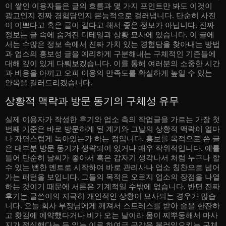
이 쌓인 이용자들은 글의 흐름과 몇 가지 포인트만 봐도 이것이
광고인지 진짜 경험담인지 본능적으로 걸러냅니다. 단순히 사진
이 이쁘다고 혹은 글이 길다고 해서 좋은 정보가 아닙니다. 진짜
정보는 글 속에 숨겨진 디테일과 상황 묘사에 있습니다. 이 글에
서는 수많은 정보 속에서 진짜 가치 있는 경험담을 찾아내는 방법
과 업소의 홍보성 글을 예리하게 구분해내는 구체적인 기준들에
대해 깊이 있게 다뤄보겠습니다. 이를 통해 여러분의 소중한 시간
과 비용을 아끼고 오피 이용의 만족도를 확실하게 높일 수 있는
안목을 길러드리겠습니다.
상황적 맥락과 방문 동기의 구체성 유무
실제 이용자가 작성한 후기와 업소 측의 작업글을 가르는 가장 첫
번째 기준은 바로 방문하게 된 계기와 그날의 상황적 맥락이 얼마
나 자연스럽게 녹아있는가 하는 점입니다. 홍보를 목적으로 쓴 글
은 대부분 방문 동기가 생략되어 있거나 매우 작위적입니다. 예를
들어 단순히 날씨가 좋아서 혹은 갑자기 생각나서 처럼 누구나 할
수 있는 뻔한 멘트로 시작하여 바로 관리사나 업소 칭찬으로 넘어
가는 패턴을 보입니다. 그들의 목적은 오로지 업소의 장점을 나열
하는 것이기 때문에 서론은 기계적일 수밖에 없습니다. 반면 진짜
후기는 글쓴이의 지극히 개인적인 상황이 묘사되는 경우가 많습
니다. 오늘 회사 부장님에게 깨져서 스트레스를 받아 술을 한잔하
고 홧김에 예약했다거나 비가 오는 날이라 몸이 찌뿌둥해서 마사
지가 절실했다는 등 읽는 이로 하여금 공감을 불러일으키는 구체