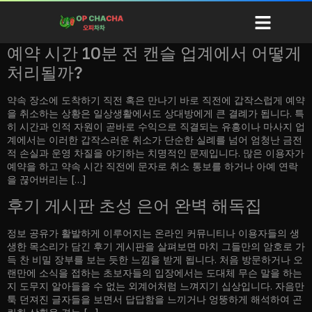
[작성자:]
wee
지역 오피
오피정보
오피사이트 순위
블로그
예약 시간 10분 전 캔슬 업계에서 어떻게
처리될까?
약속 장소에 도착하기 직전 혹은 만나기 바로 직전에 갑작스럽게 예약
을 취소하는 상황은 일상생활에서도 상대방에게 큰 결례가 됩니다. 특
히 시간과 인적 자원이 곧바로 수익으로 직결되는 유흥이나 마사지 업
계에서는 이러한 갑작스러운 취소가 단순한 실례를 넘어 엄청난 금전
적 손실과 운영 차질을 야기하는 치명적인 문제입니다. 많은 이용자가
예약을 하고 약속 시간 직전에 문자로 취소 통보를 하거나 아예 연락
을 끊어버리는 […]
후기 게시판 초성 은어 완벽 해독집
정보 공유가 활발하게 이루어지는 온라인 커뮤니티나 이용자들의 생
생한 목소리가 담긴 후기 게시판을 살펴보면 마치 그들만의 암호로 가
득 찬 비밀 장부를 보는 듯한 느낌을 받게 됩니다. 처음 방문하거나 오
랜만에 소식을 접하는 초보자들의 입장에서는 도대체 무슨 말을 하는
지 도무지 알아들을 수 없는 외계어처럼 느껴지기 십상입니다. 자음만
툭 던져진 글자들을 보면서 답답함을 느끼거나 엉뚱하게 해석하여 곤